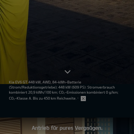
Kia EV6 GT 448 kW, AWD, 84-kWh-Batterie
(Strom/Reduktionsgetriebe); 448 kW (609 PS): Stromverbrauch
kombiniert 20,9 kWh/100 km; CO₂-Emissionen kombiniert 0 g/km;
CO₂-Klasse A. Bis zu 450 km Reichweite.
¹
Antrieb für pures Vergnügen.