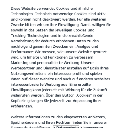
Diese Website verwendet Cookies und ähnliche
open
Technologien. Technisch notwendige Cookies sind aktiv
menu
und können nicht deaktiviert werden. Für alle weiteren
KONTAKT
Zwecke bitten wir um Ihre Einwilligung. Damit willigen Sie
sowohl in das Setzen der jeweiligen Cookies und
Tracking-Technologien und in die anschließende
Der Kia EV6 GT
Probefahrt
Verarbeitung der dadurch erhobenen Daten zu den
nachfolgend genannten Zwecken ein: Analyse und
...
...
DER KIA EV6 GT
Konfigurator
Performance: Wir messen, wie unsere Website genutzt
Der neue Kia EV6 GT.
wird, um Inhalte und Funktionen zu verbessern.
Marketing und personalisierte Werbung: Unsere
Werbepartner und Dienstleister erstellen auf Basis Ihres
Von Natur aus kraftvoll.
Nutzungsverhaltens ein Interessenprofil und spielen
Ihnen auf dieser Website und auch auf anderen Websites
interessenbasierte Werbung aus. Eine erteilte
Einwilligung kann jederzeit mit Wirkung für die Zukunft
widerrufen werden. Über den Button „Cookies“ in der
Kopfzeile gelangen Sie jederzeit zur Anpassung Ihrer
Präferenzen.
Weitere Informationen zu den eingesetzten Anbietern,
Speicherdauern und Ihren Rechten finden Sie in unserer
Datenschutzerklärung.
> Datenschutz
> Impressum