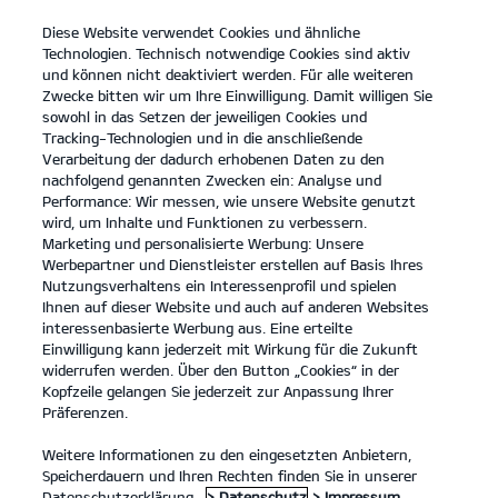
Diese Website verwendet Cookies und ähnliche
open
Technologien. Technisch notwendige Cookies sind aktiv
menu
und können nicht deaktiviert werden. Für alle weiteren
KONTAKT
Zwecke bitten wir um Ihre Einwilligung. Damit willigen Sie
sowohl in das Setzen der jeweiligen Cookies und
Tracking-Technologien und in die anschließende
...
ANGEBOTE
Verarbeitung der dadurch erhobenen Daten zu den
nachfolgend genannten Zwecken ein: Analyse und
Performance: Wir messen, wie unsere Website genutzt
KIA SERVICEANGEBOTE
wird, um Inhalte und Funktionen zu verbessern.
Marketing und personalisierte Werbung: Unsere
Werbepartner und Dienstleister erstellen auf Basis Ihres
Nutzungsverhaltens ein Interessenprofil und spielen
Ihnen auf dieser Website und auch auf anderen Websites
interessenbasierte Werbung aus. Eine erteilte
Einwilligung kann jederzeit mit Wirkung für die Zukunft
Angebote
widerrufen werden. Über den Button „Cookies“ in der
Kopfzeile gelangen Sie jederzeit zur Anpassung Ihrer
Präferenzen.
Unsere Service Angebote.
Weitere Informationen zu den eingesetzten Anbietern,
Speicherdauern und Ihren Rechten finden Sie in unserer
Wir haben eine Reihe von Service Angeboten für Kia Besitzer,
Datenschutzerklärung.
> Datenschutz
> Impressum