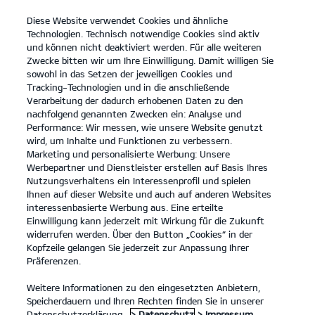
Diese Website verwendet Cookies und ähnliche
open
Technologien. Technisch notwendige Cookies sind aktiv
menu
und können nicht deaktiviert werden. Für alle weiteren
KONTAKT
Zwecke bitten wir um Ihre Einwilligung. Damit willigen Sie
sowohl in das Setzen der jeweiligen Cookies und
Tracking-Technologien und in die anschließende
RECHTLICHE HINWEISE
Verarbeitung der dadurch erhobenen Daten zu den
nachfolgend genannten Zwecken ein: Analyse und
Performance: Wir messen, wie unsere Website genutzt
RECHTLICHE HINWEISE
wird, um Inhalte und Funktionen zu verbessern.
Marketing und personalisierte Werbung: Unsere
Haftung für Inhalte und Links
Werbepartner und Dienstleister erstellen auf Basis Ihres
Die Inhalte unserer Internetpräsenz wurden von uns mit
Nutzungsverhaltens ein Interessenprofil und spielen
größtmöglicher Sorgfalt erstellt. Wir bitten dennoch um Ihr
Ihnen auf dieser Website und auch auf anderen Websites
Verständnis, dass wir für deren Richtigkeit, Vollständigkeit und
interessenbasierte Werbung aus. Eine erteilte
Aktualität keine Gewähr übernehmen können.
Einwilligung kann jederzeit mit Wirkung für die Zukunft
Für eigene Inhalte dieser Internetpräsenz sind wir als Diensteanbieter
widerrufen werden. Über den Button „Cookies“ in der
nach den allgemeinen Gesetzen verantwortlich (§ 7 Abs.1 TMG). Wir
Kopfzeile gelangen Sie jederzeit zur Anpassung Ihrer
sind jedoch nicht verpflichtet, übermittelte oder gespeicherte fremde
Präferenzen.
Informationen zu überwachen oder nach Umständen zu forschen, die
auf eine rechtswidrige Tätigkeit hinweisen. Verpflichtungen zur
Weitere Informationen zu den eingesetzten Anbietern,
Entfernung oder Sperrung der Nutzung von Informationen nach den
Speicherdauern und Ihren Rechten finden Sie in unserer
allgemeinen Gesetzen bleiben hiervon unberührt (§§ 8-10 TMG). Eine
Datenschutzerklärung.
> Datenschutz
> Impressum